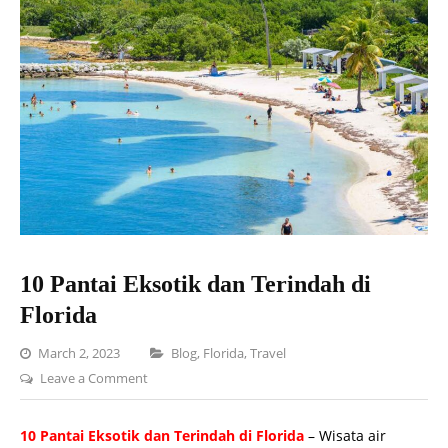
10 Pantai Eksotik dan Terindah di
Florida
Categories
March 2, 2023
Blog
,
Florida
,
Travel
on
Leave a Comment
10
Pantai
10 Pantai Eksotik dan Terindah di Florida
– Wisata air