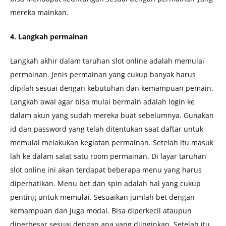
mereka mainkan.
4. Langkah permainan
Langkah akhir dalam taruhan slot online adalah memulai
permainan. Jenis permainan yang cukup banyak harus
dipilah sesuai dengan kebutuhan dan kemampuan pemain.
Langkah awal agar bisa mulai bermain adalah login ke
dalam akun yang sudah mereka buat sebelumnya. Gunakan
id dan password yang telah ditentukan saat daftar untuk
memulai melakukan kegiatan permainan. Setelah itu masuk
lah ke dalam salat satu room permainan. Di layar taruhan
slot online ini akan terdapat beberapa menu yang harus
diperhatikan. Menu bet dan spin adalah hal yang cukup
penting untuk memulai. Sesuaikan jumlah bet dengan
kemampuan dan juga modal. Bisa diperkecil ataupun
diperbesar sesuai dengan apa yang diinginkan. Setelah itu