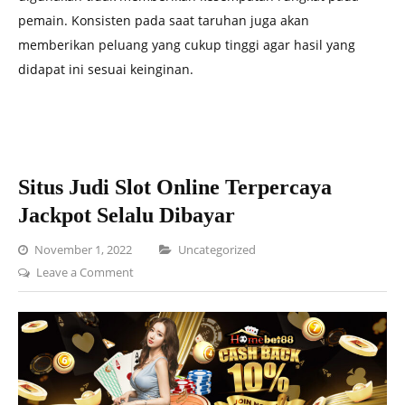
pemain. Konsisten pada saat taruhan juga akan
memberikan peluang yang cukup tinggi agar hasil yang
didapat ini sesuai keinginan.
Situs Judi Slot Online Terpercaya
Jackpot Selalu Dibayar
Categories
November 1, 2022
Uncategorized
on
Leave a Comment
Situs
Judi
Slot
Online
Terpercaya