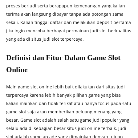
proses berjudi serta berapapun kemenangan yang kalian
terima akan langsung dibayar tanpa ada potongan sama
sekali. Kalian tinggal daftar dan melakukan deposit pertama
jika ingin mencoba berbagai permainan judi slot berkualitas
yang ada di situs judi slot terpercaya.
Definisi dan Fitur Dalam Game Slot
Online
Main game slot online lebih baik dilakukan dari situs judi
terpercaya karena lebih banyak pilihan game yang bisa
kalian mainkan dan tidak terikat atau hanya focus pada satu
game slot saja akan memberikan peluang menang yang
besar. Game slot adalah salah satu game judi populer yang
selalu ada di sebagian besar situs judi online terbaik. Judi
slot adalah game arcade yang dimainkan dengan tujuan