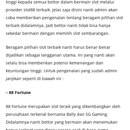
tinggi kepada semua bettor dalam bermain slot melalui
provider slot88 terbaik. Jelas saja disini nanti admin akan
coba memberikan pengenalan tentang beragam pilihan slot
terbaik didalamnya. Jadi bettor nanti tidak bisa hanya
sekedar bermain dengan memilih slot sembarangan.
Beragam pilihan slot terbaik nanti harus benar-benar
dijadikan sebagai langganan utama. Ini yang nanti akan
selalu bisa memberikan potensi kemenangan dan
keuntungan tinggi. Untuk pengenalan yang sudah admin
janjikan seperti di bawah ini :
– 88 Fortune
88 Fortune merupakan slot teraik yang dikembangkan oleh
perusahaan terkenal bernama Bally dan SG Gaming.
Didalamnya nanti bettor yang bermain akan menemukan
bonus jackpot yang dipicu secara acak di base-game.