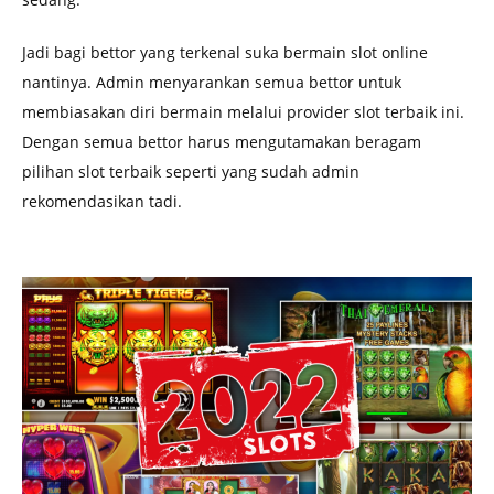
Jadi bagi bettor yang terkenal suka bermain slot online
nantinya. Admin menyarankan semua bettor untuk
membiasakan diri bermain melalui provider slot terbaik ini.
Dengan semua bettor harus mengutamakan beragam
pilihan slot terbaik seperti yang sudah admin
rekomendasikan tadi.