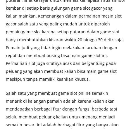
putaran, lihat ke layar untuk memastikan apakah ada simbol
kembar di setiap baris gulungan game slot gacor yang
kalian mainkan. Kemenangan dalam permainan mesin slot
gacor salah satu yang paling mudah untuk diperoleh
pemain game slot karena setiap putaran dalam game slot
hanya membutuhkan kisaran waktu 20 hingga 30 detik saja.
Pemain judi yang tidak ingin melakukan taruhan dengan
repot dan membuat pusing bisa main game slot ini.
Permainan slot juga sifatnya acak dan bergantung pada
peluang yang akan membuat kalian bisa main game slot
meskipun tanpa memiliki keahlian khusus.
Salah satu yang membuat game slot online semakin
menarik di kalangan pemain adalah karena kalian akan
mendapatkan berbagai fitur dengan fungsi berbeda tapi
selalu membuat peluang kalian untuk menang menjadi
semakin besar. Ini adalah berbagai fitur yang hanya akan