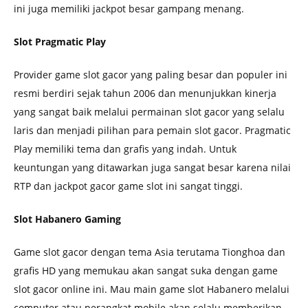
ini juga memiliki jackpot besar gampang menang.
Slot Pragmatic Play
Provider game slot gacor yang paling besar dan populer ini
resmi berdiri sejak tahun 2006 dan menunjukkan kinerja
yang sangat baik melalui permainan slot gacor yang selalu
laris dan menjadi pilihan para pemain slot gacor. Pragmatic
Play memiliki tema dan grafis yang indah. Untuk
keuntungan yang ditawarkan juga sangat besar karena nilai
RTP dan jackpot gacor game slot ini sangat tinggi.
Slot Habanero Gaming
Game slot gacor dengan tema Asia terutama Tionghoa dan
grafis HD yang memukau akan sangat suka dengan game
slot gacor online ini. Mau main game slot Habanero melalui
computer atau perangkat mobile akan selalu memberikan