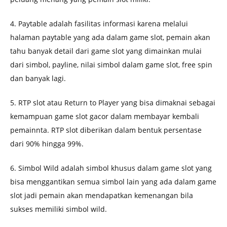
4. Paytable adalah fasilitas informasi karena melalui
halaman paytable yang ada dalam game slot, pemain akan
tahu banyak detail dari game slot yang dimainkan mulai
dari simbol, payline, nilai simbol dalam game slot, free spin
dan banyak lagi.
5. RTP slot atau Return to Player yang bisa dimaknai sebagai
kemampuan game slot gacor dalam membayar kembali
pemainnta. RTP slot diberikan dalam bentuk persentase
dari 90% hingga 99%.
6. Simbol Wild adalah simbol khusus dalam game slot yang
bisa menggantikan semua simbol lain yang ada dalam game
slot jadi pemain akan mendapatkan kemenangan bila
sukses memiliki simbol wild.