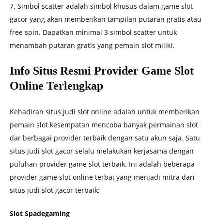
7. Simbol scatter adalah simbol khusus dalam game slot
gacor yang akan memberikan tampilan putaran gratis atau
free spin. Dapatkan minimal 3 simbol scatter untuk
menambah putaran gratis yang pemain slot miliki.
Info Situs Resmi Provider Game Slot
Online Terlengkap
Kehadiran situs judi slot online adalah untuk memberikan
pemain slot kesempatan mencoba banyak permainan slot
dar berbagai provider terbaik dengan satu akun saja. Satu
situs judi slot gacor selalu melakukan kerjasama dengan
puluhan provider game slot terbaik. Ini adalah beberapa
provider game slot online terbai yang menjadi mitra dari
situs judi slot gacor terbaik:
Slot Spadegaming